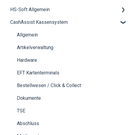
HS-Soft Allgemein
CashAssist Kassensystem
Schulung
Rechnungen & Bezahlung
Allgemein
Buchhaltung
Artikelverwaltung
neue Hardwarekomponenten bestellen
Hardware
EFT Kartenterminals
Bestellwesen / Click & Collect
Dokumente
TSE
Abschluss