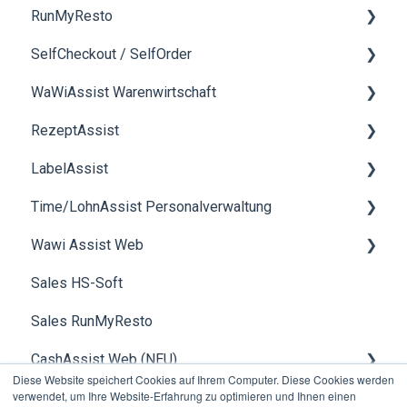
RunMyResto
SelfCheckout / SelfOrder
Allgemein
WaWiAssist Warenwirtschaft
mobileWaiter
Allgemein
RezeptAssist
DesktopWaiter
Allgemeines
LabelAssist
QR-Menü
Angebote
Rezeptverwaltung
Time/LohnAssist Personalverwaltung
KDS
Bestellungen
smartScale
Allgemein
Wawi Assist Web
Nexi-Geräte
Rechnungen
Rohstoffverwaltung
Allgemein
Sales HS-Soft
Wallle-Geräte
Produktion
Inventar
Zeiterfassung
Kundenverwaltung
Sales RunMyResto
Kundenkarte
bakery2b
Allgemeines
Lohn
Artikelverwaltung
CashAssist Web (NEU)
Kreditkunden
SmartPicking
Lieferscheinverwaltung
Diese Website speichert Cookies auf Ihrem Computer. Diese Cookies werden
verwendet, um Ihre Website-Erfahrung zu optimieren und Ihnen einen
Schnittstellen
Rechnungsstellung
Betriebsdaten, Erfassung Filialen & Kassen