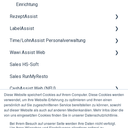
Datev
Einrichtung
RezeptAssist
Kreditkunden
LabelAssist
Installationsanleitungen
Rezeptverwaltung
Time/LohnAssist Personalverwaltung
smartScale
Allgemein
Wawi Assist Web
Rohstoffverwaltung
Allgemein
Sales HS-Soft
Inventar
Zeiterfassung
Kundenverwaltung
Sales RunMyResto
Allgemeines
Lohn
Artikelverwaltung
CashAssist Web (NEU)
Lieferscheinverwaltung
Diese Website speichert Cookies auf Ihrem Computer. Diese Cookies werden
verwendet, um Ihre Website-Erfahrung zu optimieren und Ihnen einen
Rechnungsstellung
Betriebsdaten, Erfassung Filialen & Kassen
persönlich auf Sie zugeschnittenen Service bereitstellen zu können, sowohl
auf dieser Website als auch auf anderen Medienkanälen. Mehr Infos über die
Produktion
Schablonenverwaltung (CashAssist Beta)
von uns eingesetzten Cookies finden Sie in unserer Datenschutzrichtlinie.
Bei Ihrem Besuch auf unserer Seite werden Ihre Daten nicht verfolgt.
Debitoren
Um Ihren Wünschen und Einstellungen allerdings optimal zu