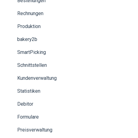
Dokumente
KDS
Bestellungen
TSE
Nexi-Geräte
Rechnungen
Abschluss
Wallle-Geräte
Produktion
Mediacenter
Kundenkarte
bakery2b
Kundenkarten
Kreditkunden
SmartPicking
Verwendung der Kasse
Schnittstellen
Benutzerverwaltung
Kundenverwaltung
Kassenbuch
Statistiken
Zahlung
Debitor
Statistiken
Formulare
Schnittstellen
Preisverwaltung