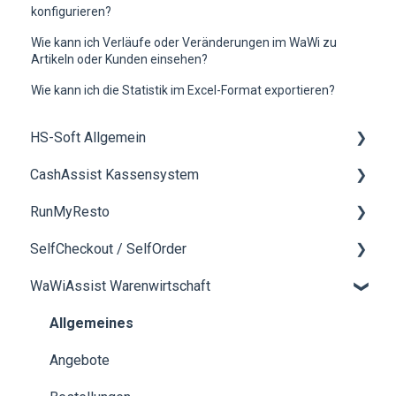
konfigurieren?
Wie kann ich Verläufe oder Veränderungen im WaWi zu
Artikeln oder Kunden einsehen?
Wie kann ich die Statistik im Excel-Format exportieren?
HS-Soft Allgemein
CashAssist Kassensystem
Schulung
RunMyResto
Rechnungen & Bezahlung
Allgemein
SelfCheckout / SelfOrder
Buchhaltung
Artikelverwaltung
Allgemein
WaWiAssist Warenwirtschaft
neue Hardwarekomponenten bestellen
Hardware
mobileWaiter
Allgemein
EFT Kartenterminals
DesktopWaiter
Allgemeines
Bestellwesen / Click & Collect
QR-Menü
Angebote