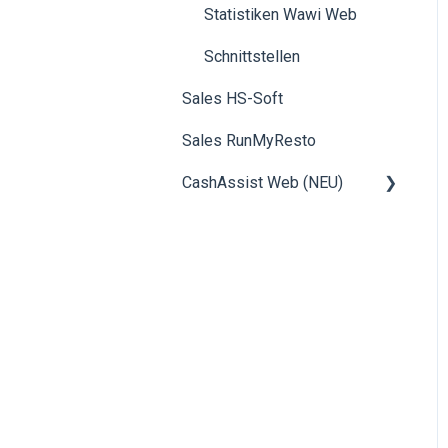
Statistiken Wawi Web
Kreditkunden
Schnittstellen
Installationsanleitungen
Sales HS-Soft
Sales RunMyResto
CashAssist Web (NEU)
Betriebsdaten, Erfassung
Filialen & Kassen
Schablonenverwaltung
(CashAssist Beta)