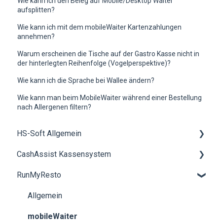
Wie kann ich den Beleg auf Mobile/Desktop Waiter
aufsplitten?
Wie kann ich mit dem mobileWaiter Kartenzahlungen
annehmen?
Warum erscheinen die Tische auf der Gastro Kasse nicht in
der hinterlegten Reihenfolge (Vogelperspektive)?
Wie kann ich die Sprache bei Wallee ändern?
Wie kann man beim MobileWaiter während einer Bestellung
nach Allergenen filtern?
HS-Soft Allgemein
CashAssist Kassensystem
Schulung
RunMyResto
Rechnungen & Bezahlung
Allgemein
Buchhaltung
Artikelverwaltung
Allgemein
neue Hardwarekomponenten bestellen
Hardware
mobileWaiter