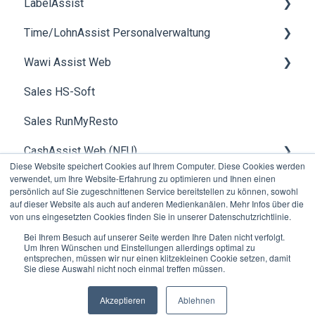
LabelAssist
Zahlung
Angebote
Rezeptverwaltung
Time/LohnAssist Personalverwaltung
Statistiken
Bestellungen
smartScale
Allgemein
Wawi Assist Web
Schnittstellen
Rechnungen
Rohstoffverwaltung
Allgemein
Sales HS-Soft
Datev
Produktion
Inventar
Zeiterfassung
Kundenverwaltung
Sales RunMyResto
Kreditkunden
bakery2b
Allgemeines
Lohn
Artikelverwaltung
CashAssist Web (NEU)
Installationsanleitungen
SmartPicking
Lieferscheinverwaltung
Diese Website speichert Cookies auf Ihrem Computer. Diese Cookies werden
verwendet, um Ihre Website-Erfahrung zu optimieren und Ihnen einen
Schnittstellen
Rechnungsstellung
Betriebsdaten, Erfassung Filialen & Kassen
persönlich auf Sie zugeschnittenen Service bereitstellen zu können, sowohl
auf dieser Website als auch auf anderen Medienkanälen. Mehr Infos über die
Kundenverwaltung
Produktion
Schablonenverwaltung (CashAssist Beta)
von uns eingesetzten Cookies finden Sie in unserer Datenschutzrichtlinie.
Bei Ihrem Besuch auf unserer Seite werden Ihre Daten nicht verfolgt.
Statistiken
Debitoren
Um Ihren Wünschen und Einstellungen allerdings optimal zu
entsprechen, müssen wir nur einen klitzekleinen Cookie setzen, damit
Debitor
Allgemein
Sie diese Auswahl nicht noch einmal treffen müssen.
HS-Soft AG
Copyright © 2026, HS-Soft AG
Formulare
Formulare
Akzeptieren
Ablehnen