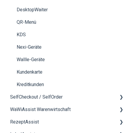
EFT Kartenterminals
DesktopWaiter
Bestellwesen / Click & Collect
QR-Menü
Dokumente
KDS
TSE
Nexi-Geräte
Abschluss
Wallle-Geräte
Mediacenter
Kundenkarte
Kundenkarten
Kreditkunden
SelfCheckout / SelfOrder
Verwendung der Kasse
WaWiAssist Warenwirtschaft
Benutzerverwaltung
Allgemein
RezeptAssist
Kassenbuch
Allgemeines