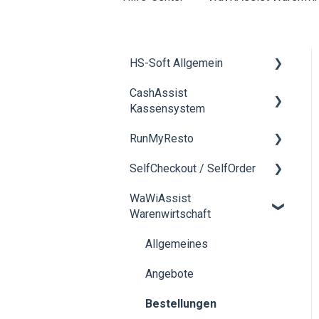
HS-Soft Allgemein
CashAssist
Schulung
Kassensystem
Rechnungen & Bezahlung
RunMyResto
Allgemein
Buchhaltung
SelfCheckout / SelfOrder
Artikelverwaltung
Allgemein
neue
WaWiAssist
Hardwarekomponenten
Hardware
mobileWaiter
Allgemein
Warenwirtschaft
bestellen
EFT Kartenterminals
DesktopWaiter
Allgemeines
Bestellwesen / Click &
QR-Menü
Collect
Angebote
KDS
Dokumente
Bestellungen
Nexi-Geräte