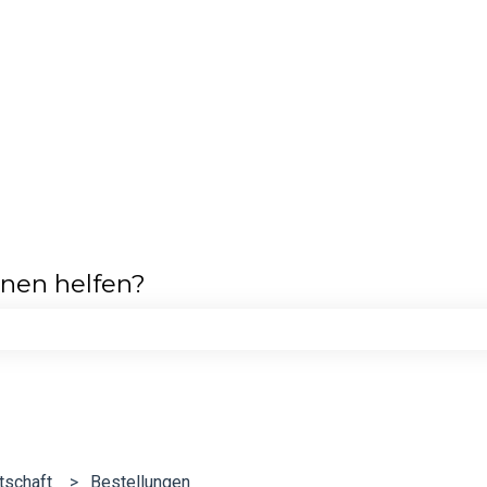
hnen helfen?
feld leer ist.
tschaft
Bestellungen