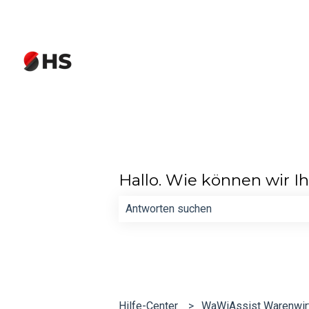
Hallo. Wie können wir I
Es gibt keine Vorschläge, da das Such
Hilfe-Center
WaWiAssist Warenwir