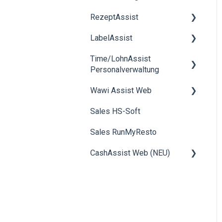
RezeptAssist
Kreditkunden
LabelAssist
Installationsanleitungen
Rezeptverwaltung
Time/LohnAssist
smartScale
Allgemein
Personalverwaltung
Rohstoffverwaltung
Wawi Assist Web
Allgemein
Inventar
Sales HS-Soft
Zeiterfassung
Kundenverwaltung
Allgemeines
Sales RunMyResto
Lohn
Artikelverwaltung
CashAssist Web (NEU)
Lieferscheinverwaltung
Rechnungsstellung
Betriebsdaten, Erfassung
Filialen & Kassen
Produktion
Schablonenverwaltung
Debitoren
(CashAssist Beta)