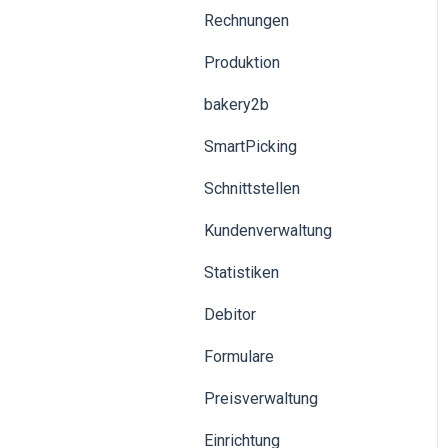
TSE
Rechnungen
Wallle-Geräte
Abschluss
Produktion
Kundenkarte
Mediacenter
bakery2b
Kreditkunden
Kundenkarten
SmartPicking
Verwendung der Kasse
Schnittstellen
Benutzerverwaltung
Kundenverwaltung
Kassenbuch
Statistiken
Zahlung
Debitor
Statistiken
Formulare
Schnittstellen
Preisverwaltung
Datev
Einrichtung