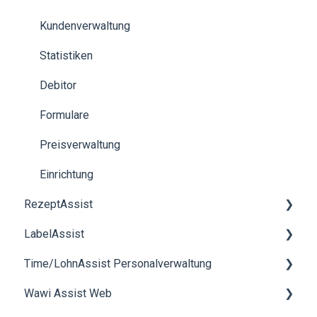
Benutzerverwaltung
Kundenverwaltung
Kassenbuch
Statistiken
Zahlung
Debitor
Statistiken
Formulare
Schnittstellen
Preisverwaltung
Datev
Einrichtung
RezeptAssist
Kreditkunden
LabelAssist
Installationsanleitungen
Rezeptverwaltung
Time/LohnAssist Personalverwaltung
smartScale
Allgemein
Wawi Assist Web
Rohstoffverwaltung
Allgemein