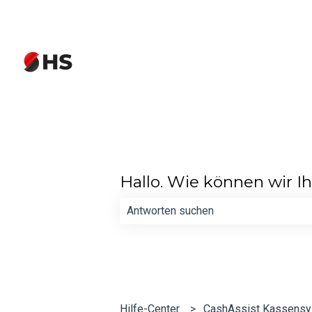
Hallo. Wie können wir I
Es gibt keine Vorschläge, da das Such
Hilfe-Center
CashAssist Kassens