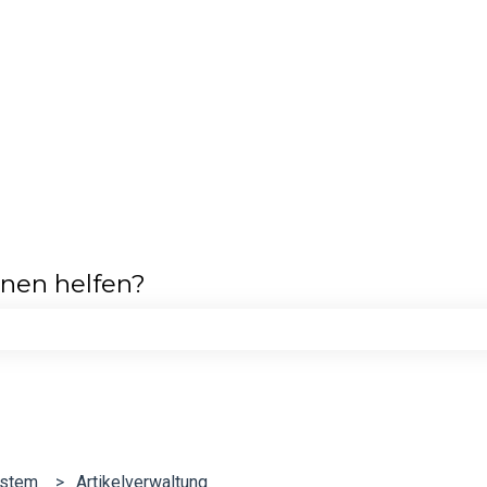
hnen helfen?
feld leer ist.
ystem
Artikelverwaltung