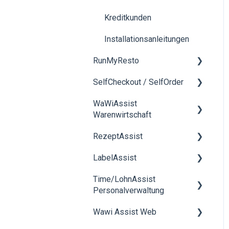
Kreditkunden
Installationsanleitungen
RunMyResto
SelfCheckout / SelfOrder
Allgemein
WaWiAssist
mobileWaiter
Allgemein
Warenwirtschaft
DesktopWaiter
RezeptAssist
Allgemeines
QR-Menü
LabelAssist
Angebote
Rezeptverwaltung
KDS
Time/LohnAssist
Bestellungen
smartScale
Allgemein
Nexi-Geräte
Personalverwaltung
Rechnungen
Rohstoffverwaltung
Wallle-Geräte
Wawi Assist Web
Allgemein
Produktion
Inventar