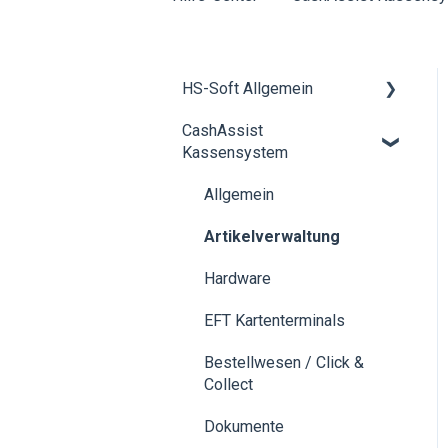
HS-Soft Allgemein
CashAssist
Schulung
Kassensystem
Rechnungen & Bezahlung
Allgemein
Buchhaltung
Artikelverwaltung
neue
Hardwarekomponenten
Hardware
bestellen
EFT Kartenterminals
Bestellwesen / Click &
Collect
Dokumente