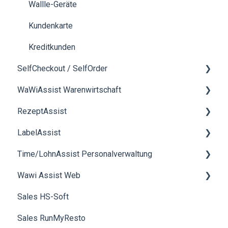
Abschluss
Wallle-Geräte
Mediacenter
Kundenkarte
Kundenkarten
Kreditkunden
SelfCheckout / SelfOrder
Verwendung der Kasse
WaWiAssist Warenwirtschaft
Benutzerverwaltung
Allgemein
RezeptAssist
Kassenbuch
Allgemeines
LabelAssist
Zahlung
Angebote
Rezeptverwaltung
Time/LohnAssist Personalverwaltung
Statistiken
Bestellungen
smartScale
Allgemein
Wawi Assist Web
Schnittstellen
Rechnungen
Rohstoffverwaltung
Allgemein
Sales HS-Soft
Datev
Produktion
Inventar
Zeiterfassung
Kundenverwaltung
Sales RunMyResto
Kreditkunden
bakery2b
Allgemeines
Lohn
Artikelverwaltung