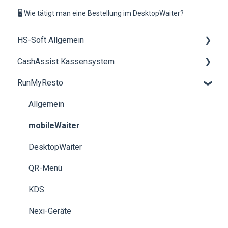
🖥️ Wie tätigt man eine Bestellung im DesktopWaiter?
HS-Soft Allgemein
CashAssist Kassensystem
Schulung
RunMyResto
Rechnungen & Bezahlung
Allgemein
Buchhaltung
Artikelverwaltung
Allgemein
neue Hardwarekomponenten bestellen
Hardware
mobileWaiter
EFT Kartenterminals
DesktopWaiter
Bestellwesen / Click & Collect
QR-Menü
Dokumente
KDS
TSE
Nexi-Geräte