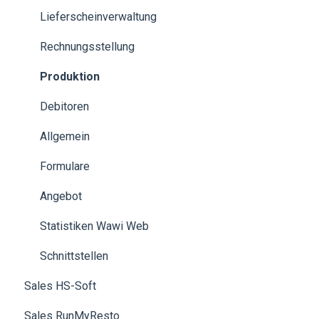
Kundenkarten
Kreditkunden
SmartPicking
Lieferscheinverwaltung
Verwendung der Kasse
Schnittstellen
Rechnungsstellung
Benutzerverwaltung
Kundenverwaltung
Produktion
Kassenbuch
Statistiken
Debitoren
Zahlung
Debitor
Allgemein
Statistiken
Formulare
Formulare
Schnittstellen
Preisverwaltung
Angebot
Datev
Einrichtung
Statistiken Wawi Web
Kreditkunden
Schnittstellen
Sales HS-Soft
Installationsanleitungen
Sales RunMyResto