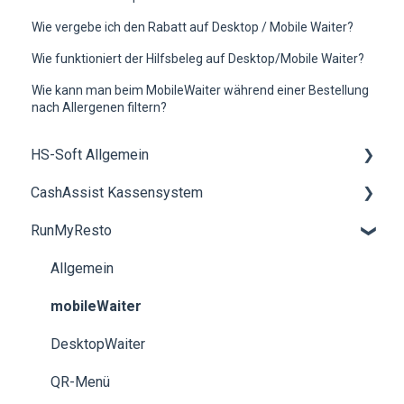
Wie vergebe ich den Rabatt auf Desktop / Mobile Waiter?
Wie funktioniert der Hilfsbeleg auf Desktop/Mobile Waiter?
Wie kann man beim MobileWaiter während einer Bestellung
nach Allergenen filtern?
HS-Soft Allgemein
CashAssist Kassensystem
Schulung
RunMyResto
Rechnungen & Bezahlung
Allgemein
Buchhaltung
Artikelverwaltung
Allgemein
neue Hardwarekomponenten bestellen
Hardware
mobileWaiter
EFT Kartenterminals
DesktopWaiter
Bestellwesen / Click & Collect
QR-Menü