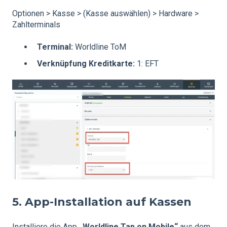
Optionen > Kasse > (Kasse auswählen) > Hardware >
Zahlterminals
Terminal:
Worldline ToM
Verknüpfung Kreditkarte:
1: EFT
5. App-Installation auf Kassen
Installiere die App
„Worldline Tap on Mobile“
aus dem