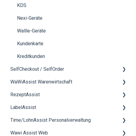
Dokumente
KDS
TSE
Nexi-Geräte
Abschluss
Wallle-Geräte
Mediacenter
Kundenkarte
Kundenkarten
Kreditkunden
SelfCheckout / SelfOrder
Verwendung der Kasse
WaWiAssist Warenwirtschaft
Benutzerverwaltung
Allgemein
RezeptAssist
Kassenbuch
Allgemeines
LabelAssist
Zahlung
Angebote
Rezeptverwaltung
Time/LohnAssist Personalverwaltung
Statistiken
Bestellungen
smartScale
Allgemein
Wawi Assist Web
Schnittstellen
Rechnungen
Rohstoffverwaltung
Allgemein