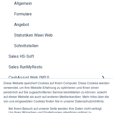
Zahlung
Debitor
Allgemein
Statistiken
Formulare
Formulare
Schnittstellen
Preisverwaltung
Angebot
Datev
Einrichtung
Statistiken Wawi Web
Kreditkunden
Schnittstellen
Sales HS-Soft
Installationsanleitungen
Sales RunMyResto
CashAssist Web (NEU)
Diese Website speichert Cookies auf Ihrem Computer. Diese Cookies werden
verwendet, um Ihre Website-Erfahrung zu optimieren und Ihnen einen
Betriebsdaten, Erfassung Filialen & Kassen
persönlich auf Sie zugeschnittenen Service bereitstellen zu können, sowohl
auf dieser Website als auch auf anderen Medienkanälen. Mehr Infos über die
Schablonenverwaltung (CashAssist Beta)
von uns eingesetzten Cookies finden Sie in unserer Datenschutzrichtlinie.
Bei Ihrem Besuch auf unserer Seite werden Ihre Daten nicht verfolgt.
Um Ihren Wünschen und Einstellungen allerdings optimal zu