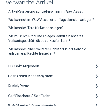
Verwandte Artikel
Artikel-Sortierung auf Lieferschein im WawiAssist
Wie kann ich im WaWiAssist einen Tageskunden anlegen?
Wie kann ich Tara für Kasse anlegen?
Wie muss ich Produkte anlegen, damit ein anderes
Verkaufsgeschäft diese verkaufen kann?
Wie kann ich einen weiteren Benutzer in der Console
anlegen und Rechte freigeben?
HS-Soft Allgemein
CashAssist Kassensystem
Schulung
RunMyResto
Rechnungen & Bezahlung
Allgemein
SelfCheckout / SelfOrder
Buchhaltung
Artikelverwaltung
Allgemein
WaWiAssist Warenwirtschaft
neue Hardwarekomponenten bestellen
Hardware
mobileWaiter
Allgemein